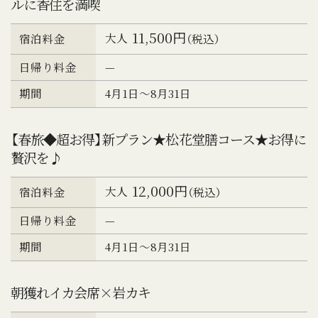
ルに香住を満喫
11,500円
大人
宿泊料金
（税込）
日帰り料金
—
期間
4月1日～8月31日
【春旅◆超お得】新プラン★松花堂膳コース★お得に
贅沢を♪
12,000円
大人
宿泊料金
（税込）
日帰り料金
—
期間
4月1日～8月31日
朝獲れイカ会席×岩カキ