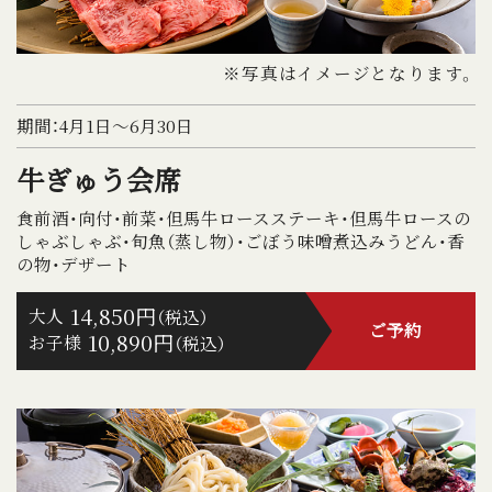
※写真はイメージとなります。
期間：4月1日～6月30日
牛ぎゅう会席
食前酒・向付・前菜・但馬牛ロースステーキ・但馬牛ロースの
しゃぶしゃぶ・旬魚（蒸し物）・ごぼう味噌煮込みうどん・香
の物・デザート
14,850円
大人
（税込）
ご予約
10,890円
お子様
（税込）