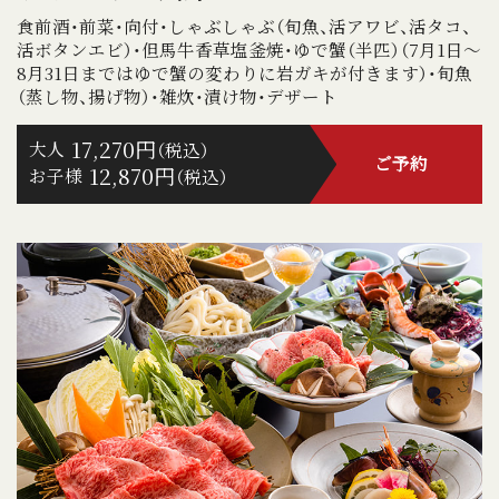
食前酒・前菜・向付・しゃぶしゃぶ（旬魚、活アワビ、活タコ、
活ボタンエビ）・但馬牛香草塩釜焼・ゆで蟹（半匹）（7月1日～
8月31日まではゆで蟹の変わりに岩ガキが付きます）・旬魚
（蒸し物、揚げ物）・雑炊・漬け物・デザート
17,270円
大人
（税込）
ご予約
12,870円
お子様
（税込）