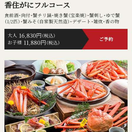
香住がにフルコース
食前酒・向付・蟹チリ鍋・焼き蟹（宝楽焼）・蟹刺し・ゆで蟹
（1/2匹）・蟹みそ（自家製天然造）・デザート・雑炊・香の物
16,830円
大人
（税込）
ご予約
11,880円
お子様
（税込）