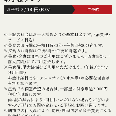
2,200円
お子様
（税込）
ご予約
※上記の料金はお一人様あたりの基本料金です。（消費税・
サービス料込）
※昼食のお時間は午前11時30分～午後2時30分迄です。
※夕食のお時間は午後6時～午後10時迄です。
※昼食・夕食は客室のご利用はございません。お食事処（一
階大広間）にてご用意致します。
※昼食後3階大浴場をご利用いただけます。（午後3時まで
利用可能）
料金は無料です。アメニティ（タオル等）が必要な場合は
有料となります。
※昼食での個室希望の場合は、一部屋に付き別途2,000円
（税込）頂戴します。
尚、混み具合によりご利用いただけない場合もございま
すので事前のお問い合わせ・ご予約をお願い致します。
※朝市での仕入れにより、旬魚・料理内容が多少変更になる
場合がございます。