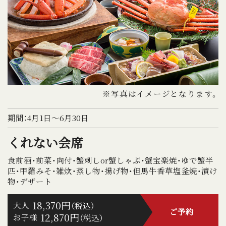
※写真はイメージとなります。
期間：4月1日～6月30日
くれない会席
食前酒・前菜・向付・蟹刺しor蟹しゃぶ・蟹宝楽焼・ゆで蟹半
匹・甲羅みそ・雑炊・蒸し物・揚げ物・但馬牛香草塩釜焼・漬け
物・デザート
18,370円
大人
（税込）
ご予約
12,870円
お子様
（税込）