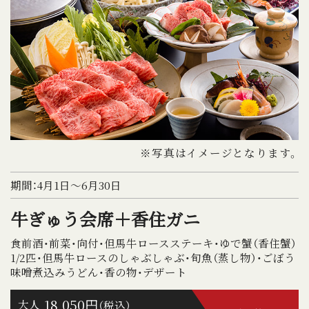
※写真はイメージとなります。
期間：4月1日～6月30日
牛ぎゅう会席＋香住ガニ
食前酒・前菜・向付・但馬牛ロースステーキ・ゆで蟹（香住蟹）
1/2匹・但馬牛ロースのしゃぶしゃぶ・旬魚（蒸し物）・ごぼう
味噌煮込みうどん・香の物・デザート
18,050円
大人
（税込）