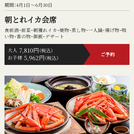
期間：4月1日～6月30日
朝とれイカ会席
食前酒・前菜・朝獲れイカ・焼物・蒸し物・一人鍋・揚げ物・吸
い物・香の物・御飯・デザート
7,810円
大人
（税込）
ご予約
5,962円
お子様
（税込）