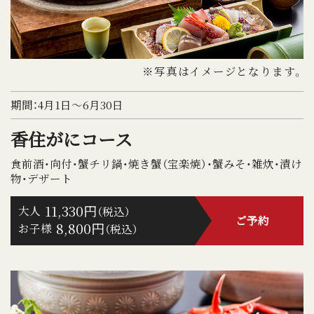
※写真はイメージとなります。
期間：4月1日～6月30日
香住がにコース
食前酒・向付・蟹チリ鍋・焼き蟹（宝楽焼）・蟹みそ・雑炊・漬け
物・デザート
11,330円
大人
（税込）
ご予約
8,800円
お子様
（税込）