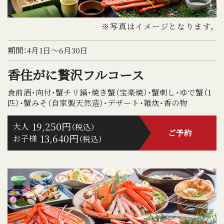
※写真はイメージとなります。
期間：4月1日～6月30日
香住がに贅沢フルコース
食前酒・向付・蟹チリ鍋・焼き蟹（宝楽焼）・蟹刺し・ゆで蟹（1
匹）・蟹みそ（自家製天然造）・デザート・雑炊・香の物
19,250円
大人
（税込）
ご予約
13,640円
お子様
（税込）