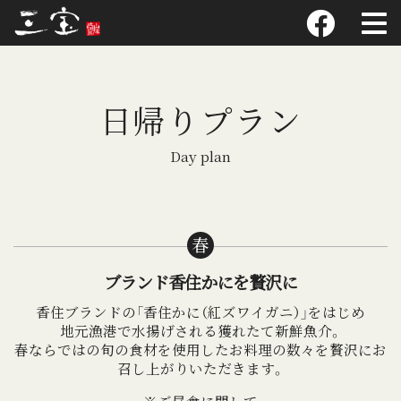
日帰りプラン
Day plan
春
ブランド香住かにを贅沢に
香住ブランドの「香住かに（紅ズワイガニ）」をはじめ
地元漁港で水揚げされる獲れたて新鮮魚介。
春ならではの旬の食材を使用したお料理の数々を贅沢にお
召し上がりいただきます。
※ご昼食に関して