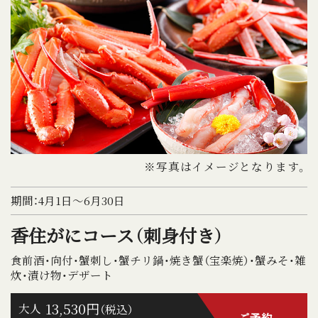
※写真はイメージとなります。
期間：4月1日～6月30日
香住がにコース（刺身付き）
食前酒・向付・蟹刺し・蟹チリ鍋・焼き蟹（宝楽焼）・蟹みそ・雑
炊・漬け物・デザート
13,530円
大人
（税込）
ご予約